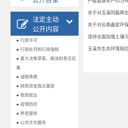
公开目录
产能置换年产42万
关于对玉溪同磊再
法定主动
关于对云南鑫宏环
公开内容
坚持全面加强土壤
●
行政许可
玉溪市生态环境局红
●
行政处罚和行政强制
●
重大决策草案、解读和意见征
集
●
减税降费
●
财政资金直达基层
●
稳岗就业
●
疫情防控
●
养老服务
●
公共文化服务