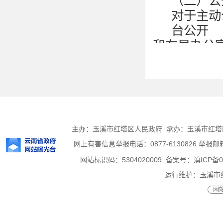
（
二
）
公
对于主动
台公开
和在局办公
（三）公
各类政府信
信息产生后
三、依申
公民、法
主办：玉溪市红塔区人民政府 承办：玉溪市红塔区人
主动公开信
网上有害信息举报电话：0877-6130826 举报邮箱：h
（一）受
网站标识码：5304020009
备案号：滇ICP备05
受理机构
运行维护：玉溪市
办公时间
网站
00
；（节假
联系地址