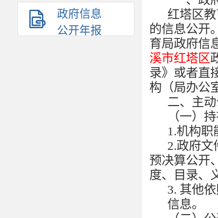
政府信息
红塔区教
的信息公开
公开年报
育局政府信
溪市红塔区
录》或者直
构（局办公
二、主动
（一）持
1.
机构职
2.
政府文
预决算公开
度、
目
录
、
3.
其他依
信息。