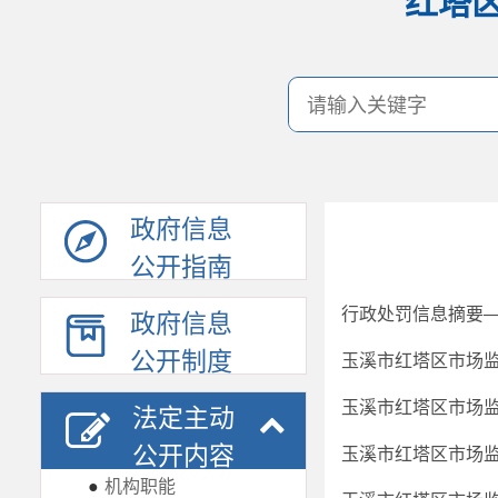
红塔
政府信息
公开指南
行政处罚信息摘要——
政府信息
公开制度
玉溪市红塔区市场
玉溪市红塔区市场监
法定主动
公开内容
玉溪市红塔区市场监
●
机构职能