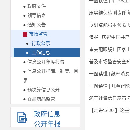
一图读懂 |《个体
●
政府文件
压实维保检测责任 
●
领导信息
●
通知公告
以训赋能强本领 提
市场监管
海报 | 庆祝中国共
●
行政公示
事关配眼镜！国家
●
工作信息
普及市场监管安全知
●
信息公开年度报告
●
信息公开指南、制度、目
一图读懂 | 纸杯消
录
一图读懂 | 儿童智
●
预决算信息公开
筑牢计量信任基石 
●
食品药品监管
【走进“5·20”】
政府信息
公开年报