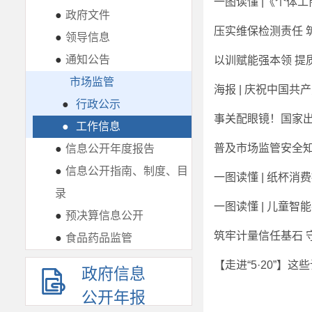
一图读懂 |《个体
●
政府文件
压实维保检测责任 
●
领导信息
●
通知公告
以训赋能强本领 提
市场监管
海报 | 庆祝中国共
●
行政公示
事关配眼镜！国家
●
工作信息
普及市场监管安全知
●
信息公开年度报告
●
信息公开指南、制度、目
一图读懂 | 纸杯消
录
一图读懂 | 儿童智
●
预决算信息公开
筑牢计量信任基石 
●
食品药品监管
【走进“5·20”】
政府信息
公开年报