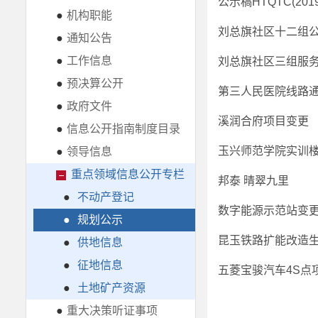
公示稿HTQTC(20
●
机构职能
刘总旗社区十二组
●
通知公告
●
工作信息
刘总旗社区三组服
●
预决算公开
第三人民医院线路
●
政府文件
溪润合府项目变更
●
信息公开指南制度目录
玉兴师范学院实训
●
领导信息
重点领域信息公开专栏
邦泰 晴翠九里
●
不动产登记
数字能源示范站变
●
规划公示
昆玉铁路扩能改造
●
供地信息
●
征地信息
五菱宝骏汽车4S点
●
土地矿产资源
●
重大决策听证事项