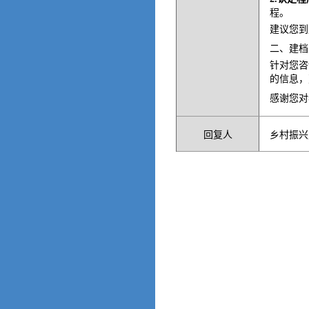
程。
建议您到
二、建档
针对您咨
的信息，
感谢您对
回复人
乡村振兴