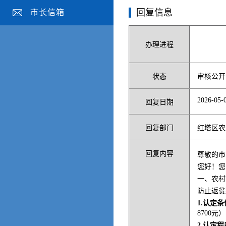
回复信息
市长信箱
办理进程
状态
审核公开
2026-05-0
回复日期
回复部门
红塔区农
回复内容
尊敬的市
您好！您
一、农村
防止返贫
1.认定条
8700
2.认定程