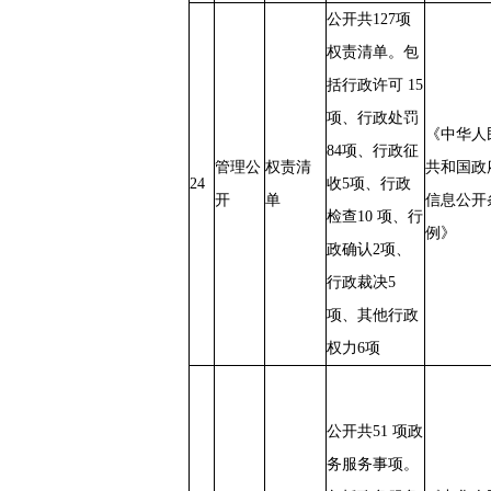
公开共127项
权责清单。包
括行政许可 15
项、行政处罚
《中华人
84项、行政征
管理公
权责清
共和国政
24
收5项、行政
开
单
信息公开
检查10 项、行
例》
政确认2项、
行政裁决5
项、其他行政
权力6项
公开共51 项政
务服务事项。