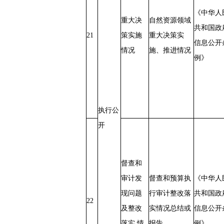
《中华人
重大决
自然资源领域
共和国政
21
策实施
重大决策实
信息公开
情况
施、推进情况
例》
执行公
开
督查和
审计发
督查和预算执
《中华人
现问题
行审计整改落
共和国政
22
及整改
实情况总结或
信息公开
落实 情
报告
例》