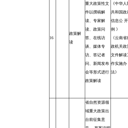
重大政策性文
《中华人
件以撰稿解
共和国政
读、专家解
信息公 开
读、政策问
例 》
政策解
16
答、在线访
《云南省
读
谈、媒体专
政机关政
访、答记者
文件解读
问、新闻发布
作实施办
会等形式进行
法》
政策解读
省自然资源领
域重大政策出
台前征集意