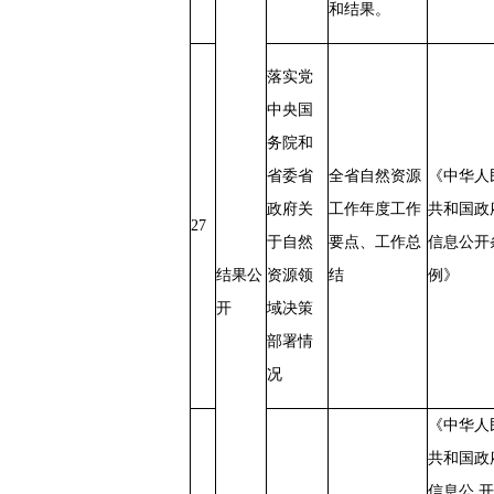
和结果。
落实党
中央国
务院和
省委省
全省自然资源
《中华人
政府关
工作年度工作
共和国政
27
于自然
要点、工作总
信息公开
结果公
资源领
结
例》
开
域决策
部署情
况
《中华人
共和国政
信息公 开