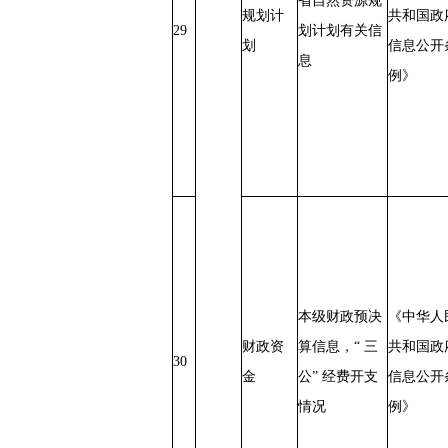
省自然资源规
规划计
共和国政
29
划计划有关信
划
信息公开
息
例》
本级财政预决
《中华人
财政资
算信息，“ 三
共和国政
30
金
公” 经费开支
信息公开
情况
例》