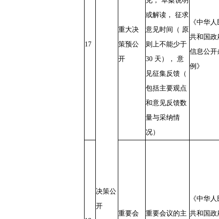
见， 草案说明
或解读， 征求
《中华人
重大决
意见时间（ 原
共和国政
17
策预公
则上不能少于
信息公开
开
30 天）， 意
例》
见征集反馈（
包括主要观点
和意见反馈数
量与采纳情
况）
决策公
《中华人
开
重要会
重要会议的主
共和国政