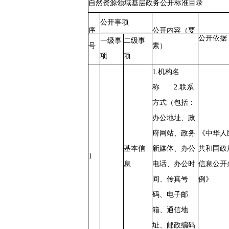
自然资源领域基层政务公开标准目录
公开事项
序
公开内容（要
公开依据
一级事
二级事
号
素）
项
项
1.机构名
称 2.联系
方式（包括：
办公地址、政
府网站、政务
《中华人
基本信
新媒体、办公
共和国政
1
息
电话、办公时
信息公开
间、传真号
例》
码、电子邮
箱、通信地
址、邮政编码