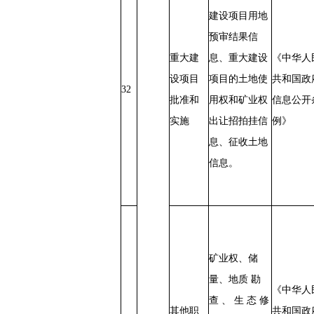
建设项目用地
预审结果信
重大建
息、重大建设
《中华人
设项目
项目的土地使
共和国政
32
批准和
用权和矿业权
信息公开
实施
出让招拍挂信
例》
息、征收土地
信息。
矿业权、储
量、地质 勘
《中华人
查 、 生 态 修
其他职
共和国政