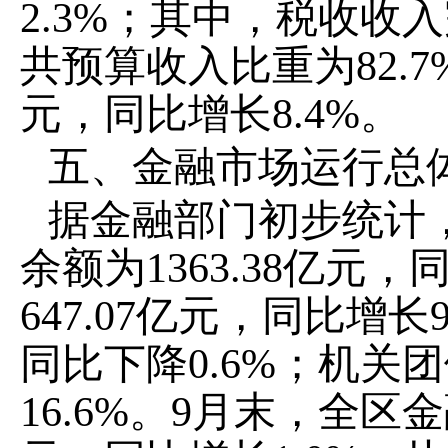
2.3%
；其中，税收收入
共预算收入比重为
82.7
元，同比增长
8.4%
。
五、
金融市场运行总
据金融部门初步统计
余额
为
1363.38
亿元，
647.07
亿元，同比增长
9
同比
下降
0.6
%
；机关团
16.6
%
。
9
月末，全区
金