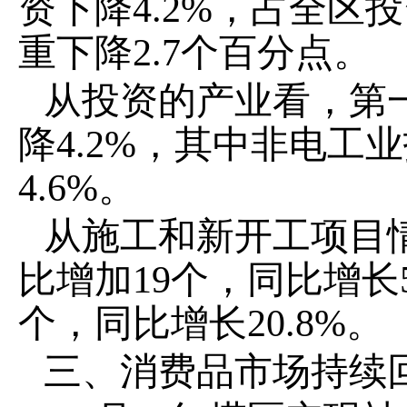
资
下降
4.2
%
，占全区投
重
下降
2.7
个百分点。
从投资的产业看，第
降
4.2
%
，其中非电工业
4.6
%
。
从施工和新开工项目
比增加
19
个，同比增长
个，同比增长
20.8
%
。
三、
消费品市场持续