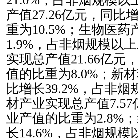
21.0%
，占非烟
规模以
产值
27.26
亿元，同比
重为
10.5%
；
生物医药
1.9%
，占非烟
规模以上
实现总产值
21.66
亿元
值的比重为
8.0%
；新材
比增长
39.2%
，占非烟
材产业实现总产值
7.57
业产值的比重为
2.8%
；
长
14.6%
，占非烟
规模