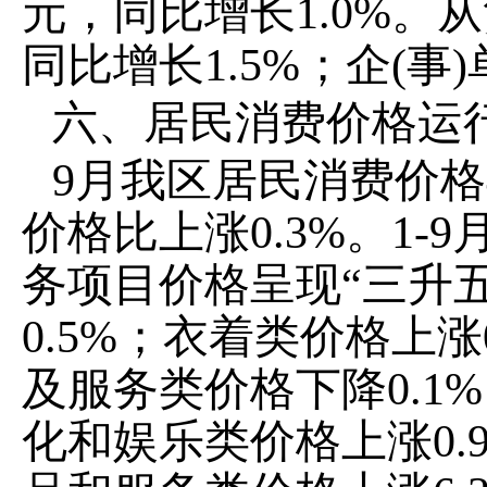
元，同比
增长
1.0
%
。
从
同比增长
1.5
%
；企
(
事
)
六、居民消费价格
运
9
月我区居民消费价格
价格比
上涨
0.3%
。
1-
9
务项目价格呈现
“
三
升
0.5%
；衣着类价格上涨
及服务类价格下降
0.1
%
化和娱乐类价格上涨
0.