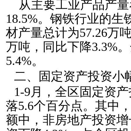
从主要工业产品产量
18.5%
。钢铁行业的生
材产量总计为
57.26
万
万吨，同比下降
3.3%
。
5.4%
。
二、固定资产
投资
小
1-
9
月，全区固定资产
落
5.6
个百分点
。其中
额中，非房地产投资
增