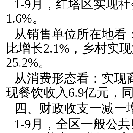
1-
9
月，红塔区实现社
1.6
%
。
从销售单位所在地看
比增长
2.1
%
，乡村实现
25.2
%
。
从消费形态看：实现
现餐饮收入
6.9
亿元，
四、财政
收支
一减一
1-9
月，
全区一般公共